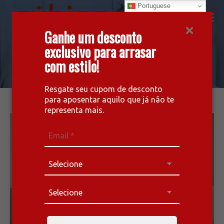
Portuguese
Facebook
Instagram
Whatsapp
Ganhe um desconto
page
page
page
exclusivo para arrasar
Linha Diamond
opens
opens
opens
com estilo!
in
in
in
a melhor opção para dormir bem
new
new
new
window
window
window
Resgate seu cupom de desconto
para aposentar aquilo que já não te
representa mais.