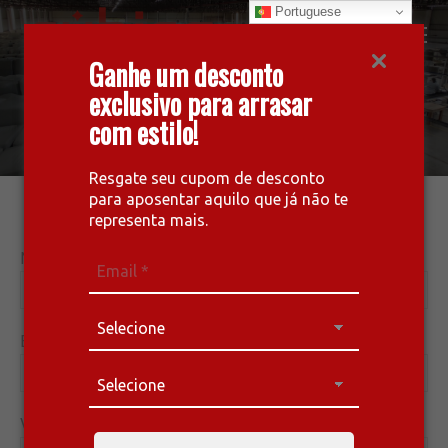
Portuguese
Facebook
Instagram
Whatsapp
Ganhe um desconto
page
page
page
exclusivo para arrasar
Trabalhe Conosco
opens
opens
opens
com estilo!
in
in
in
envie seu currículo
new
new
new
window
window
window
Resgate seu cupom de desconto
para aposentar aquilo que já não te
representa mais.
Nome Completo*
E-mail*
Você quer se candidatar a vaga para:*