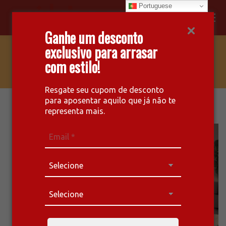
Portuguese
Facebook
Instagram
Whatsapp
Ganhe um desconto
page
page
page
exclusivo para arrasar
opens
opens
opens
AC 281 – AUSTIN
com estilo!
in
in
in
new
new
new
window
window
window
Resgate seu cupom de desconto
para aposentar aquilo que já não te
representa mais.