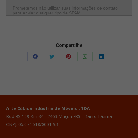
Prometemos não utilizar suas informações de contato
para enviar qualquer tipo de SPAM.
Compartilhe
Compartilhar
Compartilhar
Compartilhar
Compartilhar
Compartilhar
isto
isto
isto
isto
isto
Facebook
X
Pinterest
WhatsApp
LinkedIn
Project
navigation
Arte Cúbica Indústria de Móveis LTDA
Rod RS 129 Km 84 - 2463 Muçum/RS - Bairro Fátima
CNPJ: 05.074.518/0001-93