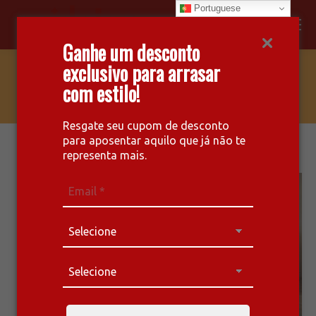
Portuguese
Facebook
Instagram
Whatsapp
Ganhe um desconto
page
page
page
exclusivo para arrasar
opens
opens
opens
AC 282 – SONATA
com estilo!
in
in
in
new
new
new
window
window
window
Resgate seu cupom de desconto
para aposentar aquilo que já não te
representa mais.