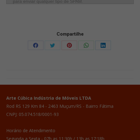
para enviar qualquer tipo de SPAM.
Compartilhe
Compartilhar
Compartilhar
Compartilhar
Compartilhar
Compartilhar
isto
isto
isto
isto
isto
Facebook
X
Pinterest
WhatsApp
LinkedIn
Project
navigation
Arte Cúbica Indústria de Móveis LTDA
Rod RS 129 Km 84 - 2463 Muçum/RS - Bairro Fátima
CNPJ: 05.074.518/0001-93
Horário de Atendimento
Segunda a Sexta - 07h as 11:30h / 13h as 17:18h