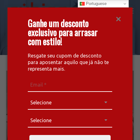
Portuguese
Facebook
Instagram
Whatsapp
Ganhe um desconto
page
page
page
exclusivo para arrasar
Com massageador
opens
opens
opens
com estilo!
in
in
in
a melhor opção para dormir bem
new
new
new
window
window
window
Resgate seu cupom de desconto
para aposentar aquilo que já não te
representa mais.