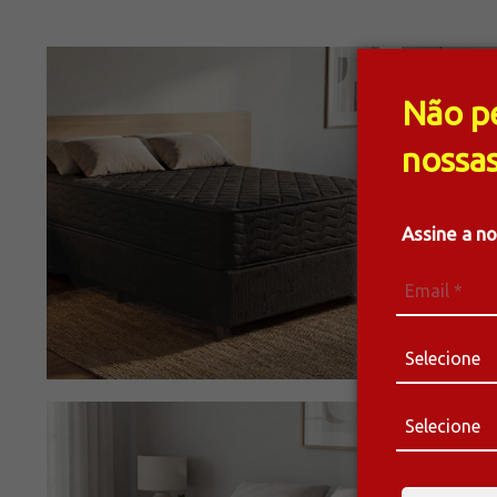
Não p
nossas
Assine a n