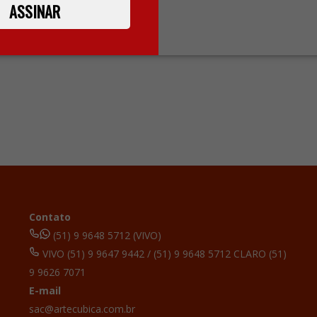
ASSINAR
Contato
(51) 9 9648 5712 (VIVO)
VIVO (51) 9 9647 9442 / (51) 9 9648 5712 CLARO (51)
9 9626 7071
E-mail
sac@artecubica.com.br