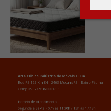
Arte Cúbica Indústria de Móveis LTDA
Rod RS 129 Km 84 - 2463 Muçum/RS - Bairro Fátima
CNPJ: 05.074.518/0001-93
Horário de Atendimento
Segunda a Sexta - 07h as 11:30h / 13h as 17:18h