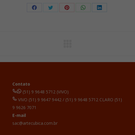
Compartilhar
Compartilhar
Compartilhar
Compartilhar
Compartilhar
isto
isto
isto
isto
isto
Facebook
X
Pinterest
WhatsApp
LinkedIn
Contato
(51) 9 9648 5712 (VIVO)
VIVO (51) 9 9647 9442 / (51) 9 9648 5712 CLARO (51)
9 9626 7071
E-mail
sac@artecubica.com.br