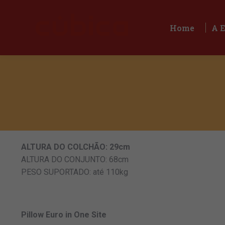
Home
A 
Home
A 
ALTURA DO COLCHÃO: 29cm
ALTURA DO CONJUNTO: 68cm
PESO SUPORTADO: até 110kg
Pillow Euro in One Site