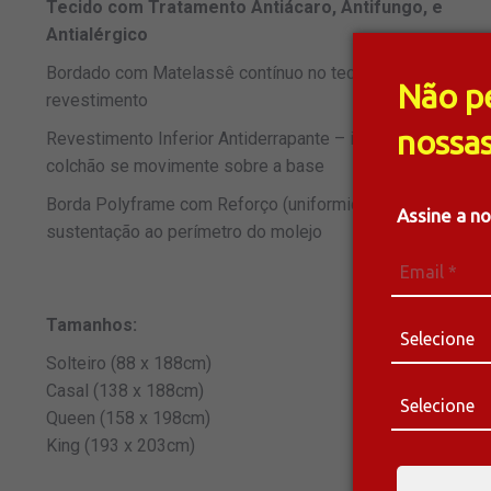
Tecido com Tratamento Antiácaro, Antifungo, e
Antialérgico
Bordado com Matelassê contínuo no tecido de
Não p
revestimento
nossas
Revestimento Inferior Antiderrapante – impede que o
colchão se movimente sobre a base
Borda Polyframe com Reforço (uniformidade e
Assine a n
sustentação ao perímetro do molejo
Tamanhos:
Solteiro (88 x 188cm)
Casal (138 x 188cm)
Queen (158 x 198cm)
King (193 x 203cm)