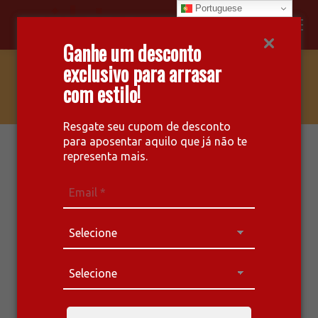
Portuguese
Facebook
Instagram
Whatsapp
Ganhe um desconto
page
page
page
exclusivo para arrasar
opens
opens
opens
MAGNIFIQUE
com estilo!
in
in
in
new
new
new
window
window
window
Resgate seu cupom de desconto
para aposentar aquilo que já não te
representa mais.
CONFORTO
INTELIGENTE,
FIRMEZA IDEAL E