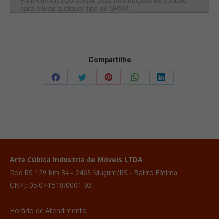
Prometemos não utilizar suas informações de contato
para enviar qualquer tipo de SPAM.
Compartilhe
Compartilhar
Compartilhar
Compartilhar
Compartilhar
Compartilhar
isto
isto
isto
isto
isto
Facebook
X
Pinterest
WhatsApp
LinkedIn
Project
navigation
Arte Cúbica Indústria de Móveis LTDA
Rod RS 129 Km 84 - 2463 Muçum/RS - Bairro Fátima
CNPJ: 05.074.518/0001-93
Horário de Atendimento