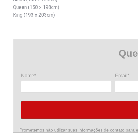
Queen (158 x 198cm)
King (193 x 203cm)
Que
Nome*
Email*
Prometemos não utilizar suas informações de contato para e