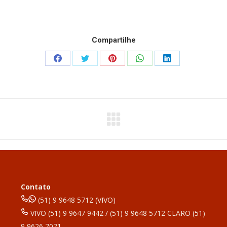
Compartilhe
Compartilhar
Compartilhar
Compartilhar
Compartilhar
Compartilhar
isto
isto
isto
isto
isto
Facebook
X
Pinterest
WhatsApp
LinkedIn
Contato
(51) 9 9648 5712 (VIVO)
VIVO (51) 9 9647 9442 / (51) 9 9648 5712 CLARO (51)
9 9626 7071