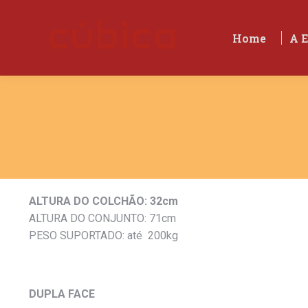
Home
A 
Home
A 
ALTURA DO COLCHÃO: 32cm
ALTURA DO CONJUNTO: 71cm
PESO SUPORTADO: até 200kg
DUPLA FACE