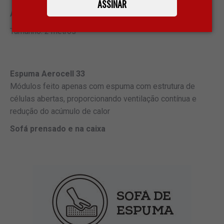
ASSINAR
AC 265 – Louis
Tamanho: 2 metros
Espuma Aerocell 33
Módulos feito apenas com espuma com estrutura de
células abertas, proporcionando ventilação contínua e
redução do acúmulo de calor
Sofá prensado e na caixa