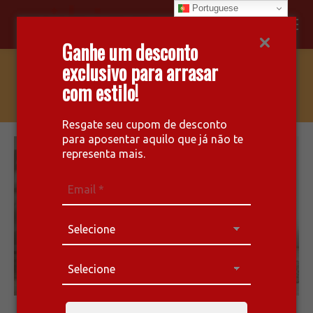
Portuguese
Facebook
Instagram
Whatsapp
Ganhe um desconto
page
page
page
exclusivo para arrasar
opens
opens
opens
AC 265 – LOUIS
com estilo!
in
in
in
new
new
new
window
window
window
Resgate seu cupom de desconto
para aposentar aquilo que já não te
representa mais.