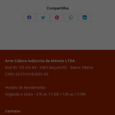
Compartilhe
Compartilhar
Compartilhar
Compartilhar
Compartilhar
Compartilhar
isto
isto
isto
isto
isto
Facebook
X
Pinterest
WhatsApp
LinkedIn
Project
navigation
Arte Cúbica Indústria de Móveis LTDA
Rod RS 129 Km 84 - 2463 Muçum/RS - Bairro Fátima
CNPJ: 05.074.518/0001-93
Horário de Atendimento
Segunda a Sexta - 07h as 11:30h / 13h as 17:18h
Contato