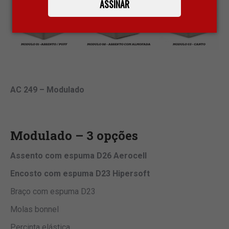
ASSINAR
AC 249 – Modulado
Modulado – 3 opções
Assento com espuma D26 Aerocell
Encosto com espuma D23 Hipersoft
Braço com espuma D23
Molas bonnel
Percinta elástica