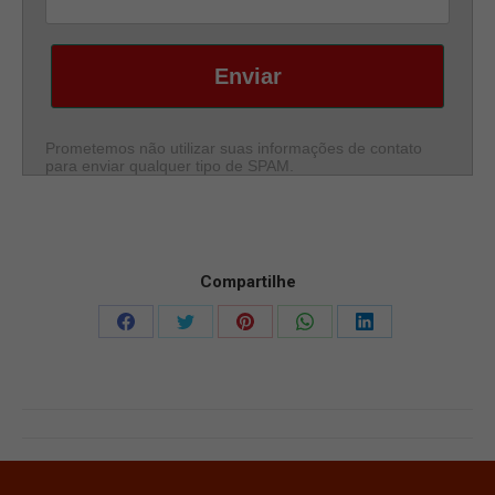
Enviar
Prometemos não utilizar suas informações de contato
para enviar qualquer tipo de SPAM.
Compartilhe
Compartilhar
Compartilhar
Compartilhar
Compartilhar
Compartilhar
isto
isto
isto
isto
isto
Facebook
X
Pinterest
WhatsApp
LinkedIn
Project
navigation