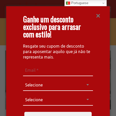
Portuguese
Facebook
Instagram
Whatsapp
Ganhe um desconto
page
page
page
exclusivo para arrasar
opens
opens
opens
AC 249 – MODULADO
com estilo!
in
in
in
new
new
new
window
window
window
Resgate seu cupom de desconto
para aposentar aquilo que já não te
representa mais.